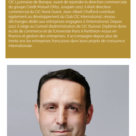
CIC Lyonnaise de Banque, avant de rejoindre la direction commerciale 
du groupe Crédit Mutuel CM11. Jusqu’en 2017, il était directeur 
commercial du CIC Nord-Ouest. Jean-Albert Chaffard contribue 
également au développement du Club CIC International, réseau 
d’échanges dédié aux entreprises engagées à l’international. Depuis 
2017, il siège au Conseil d’administration de CIC (Suisse). Diplômé d’une 
école de commerce et de l’Université Paris II Panthéon-Assas en 
finance et gestion des entreprises, il accompagne depuis plus de 
trente ans les entreprises françaises dans leurs projets de croissance 
internationale.