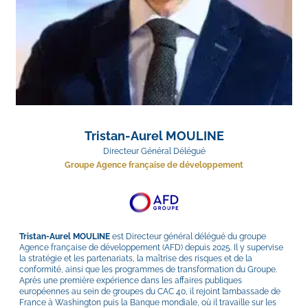
Tristan-Aurel MOULINE
Directeur Général Délégué
Groupe Agence française de développement
Tristan-Aurel MOULINE 
est Directeur général délégué du groupe 
Agence française de développement (AFD) depuis 2025. Il y supervise 
la stratégie et les partenariats, la maîtrise des risques et de la 
conformité, ainsi que les programmes de transformation du Groupe. 
Après une première expérience dans les affaires publiques 
européennes au sein de groupes du CAC 40, il rejoint l’ambassade de 
France à Washington puis la Banque mondiale, où il travaille sur les 