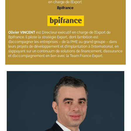
en charge de l’Export 
Bpifrance 
Olivier VINCENT
 est Directeur exécutif en charge de l’Export de 
Bpifrance. Il pilote la stratégie Export, dont l’ambition est 
d’accompagner les entreprises – de la PME au grand groupe – dans 
leurs projets de développement et d’implantation à l’international, en 
s’appuyant sur un continuum de solutions de financement, d’assurance 
et d’accompagnement en lien avec la Team France Export.