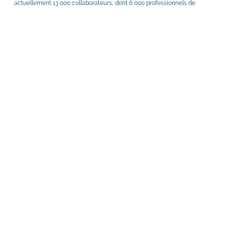
actuellement 13 000 collaborateurs, dont 6 000 professionnels de 
santé et 3 200 experts de la sécurité. International SOS travaille pour 
plus de 12 000 entreprises clientes, dont la majorité des entreprises du 
Fortune 500, ainsi que de nombreux gouvernements et organisations 
internationales.
Philippe CHALON est par ailleurs Conseiller du commerce extérieur de 
la France au Royaume-Uni depuis 2018 et Trustee de la Fondation 
Pasteur UK depuis 2025.
© 
CCI France International 202
6
 | 
Mentions légales
 | 
Qui sommes-
nous ?