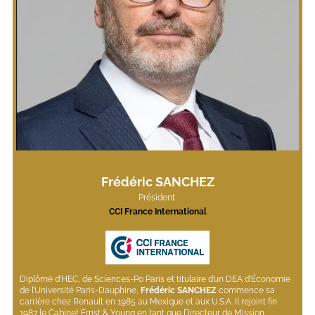
Frédéric SANCHEZ
Président 
CCI France International
Diplômé d’HEC, de Sciences-Po Paris et titulaire d’un DEA d’Économie 
de l’Université Paris-Dauphine, 
Frédéric SANCHEZ 
commence sa 
carrière chez Renault en 1985 au Mexique et aux U.S.A. Il rejoint fin 
1987 le Cabinet Ernst & Young en tant que Directeur de Mission. 