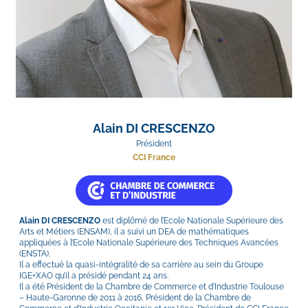
Alain DI CRESCENZO
Président
CCI France
Alain DI CRESCENZO
 est diplômé de l’Ecole Nationale Supérieure des 
Arts et Métiers (ENSAM), il a suivi un DEA de mathématiques 
appliquées à l’Ecole Nationale Supérieure des Techniques Avancées 
(ENSTA).
Il a effectué la quasi-intégralité de sa carrière au sein du Groupe 
IGE+XAO qu’il a présidé pendant 24 ans.
Il a été Président de la Chambre de Commerce et d’Industrie Toulouse 
– Haute-Garonne de 2011 à 2016, Président de la Chambre de 