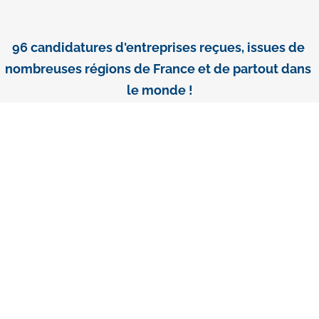
96 candidatures d'entreprises reçues, issues de 
nombreuses régions de France et de partout dans 
le monde !
➡️ 27 CCI FI ont soutenu des dossiers en 2026
Belgique | Brésil |  Cambodge | Canada - Montréal | Canada - Toronto | Corée 
du Sud | Espagne - Madrid | Grande-Bretagne | Grèce
Inde | Irlande | Italie | Japon | Madagascar | Maurice | Mexique | Pays-Bas | 
Qatar | République tchèque | Singapour | Tunisie
USA - Atlanta | USA - Boston | USA - Californie | USA - Chicago | USA - Floride 
| Vietnam
➡️ 4 CCI régionales ont soutenu des dossiers en 
2026
Grand Est | Hauts-de-France | Provence-Alpes-Côte d'Azur | Paris Ile-de-