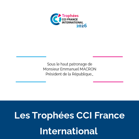
Sous le haut patronage de
Monsieur Emmanuel MACRON
Président de la République
_
Les Trophées CCI France 
International 