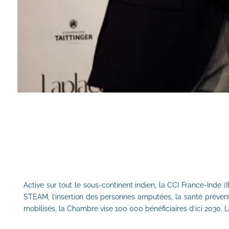
Active sur tout le sous-continent indien, la CCI France-Inde 
STEAM, l’insertion des personnes amputées, la santé préventi
mobilisés, la Chambre vise 100 000 bénéficiaires d’ici 2030.