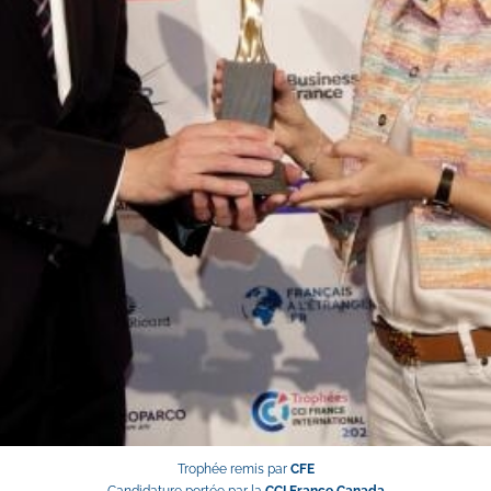
Trophée remis par 
CFE
Candidature portée par la 
CCI France Canada